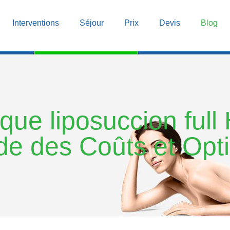
Interventions
Séjour
Prix
Devis
Blog
que liposuccion full 
de des Coûts et Opt