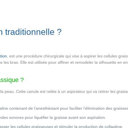
 traditionnelle ?
tion
, est une procédure chirurgicale qui vise à aspirer les cellules gr
les bras. Elle est utilisée pour affiner et remodeler la silhouette en 
assique ?
la peau. Cette canule est reliée à un aspirateur qui va retirer les graiss
saline contenant de l’anesthésiant pour faciliter l’élimination des graiss
’ondes sonores pour liquéfier la graisse avant son aspiration.
casser les cellules graisseuses et stimuler la production de collagène.