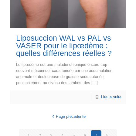
Liposuccion WAL vs PAL vs
VASER pour le lipœdème :
quelles différences réelles ?
Le lipœdème est une maladie chronique encore trop
souvent méconnue, caractérisée par une accumulation
anormale et douloureuse de graisse sous-cutanée,
principalement au niveau des jambes, des
[…]
Lire la suite
Page précédente
1
2
3
4
5
6
7
8