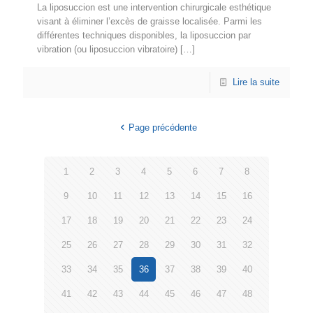
La liposuccion est une intervention chirurgicale esthétique
visant à éliminer l’excès de graisse localisée. Parmi les
différentes techniques disponibles, la liposuccion par
vibration (ou liposuccion vibratoire)
[…]
Lire la suite
Page précédente
1
2
3
4
5
6
7
8
9
10
11
12
13
14
15
16
17
18
19
20
21
22
23
24
25
26
27
28
29
30
31
32
33
34
35
36
37
38
39
40
41
42
43
44
45
46
47
48