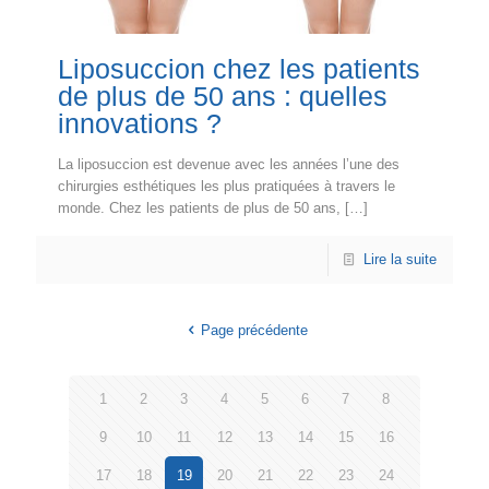
Liposuccion chez les patients
de plus de 50 ans : quelles
innovations ?
La liposuccion est devenue avec les années l’une des
chirurgies esthétiques les plus pratiquées à travers le
monde. Chez les patients de plus de 50 ans,
[…]
Lire la suite
Page précédente
1
2
3
4
5
6
7
8
9
10
11
12
13
14
15
16
17
18
19
20
21
22
23
24