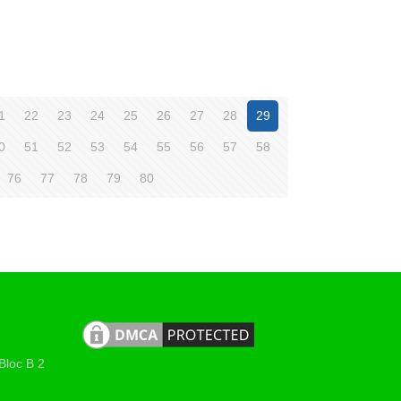
1
22
23
24
25
26
27
28
29
0
51
52
53
54
55
56
57
58
76
77
78
79
80
Bloc B 2