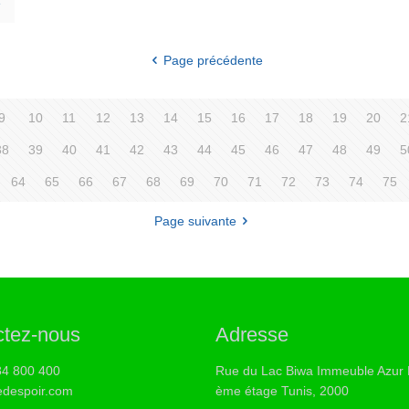
e
Page précédente
9
10
11
12
13
14
15
16
17
18
19
20
2
38
39
40
41
42
43
44
45
46
47
48
49
5
64
65
66
67
68
69
70
71
72
73
74
75
Page suivante
ctez-nous
Adresse
84 800 400
Rue du Lac Biwa Immeuble Azur 
despoir.com
ème étage Tunis, 2000