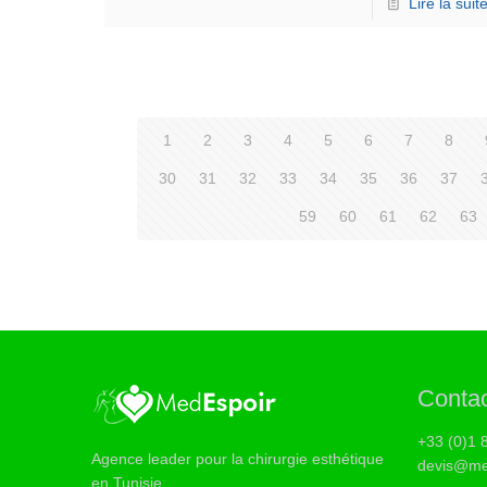
Lire la suit
1
2
3
4
5
6
7
8
30
31
32
33
34
35
36
37
59
60
61
62
63
Conta
+33 (0)1 
Agence leader pour la chirurgie esthétique
devis@me
en Tunisie