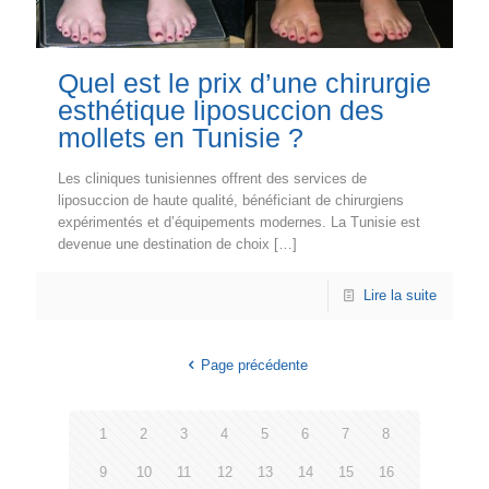
Quel est le prix d’une chirurgie
esthétique liposuccion des
mollets en Tunisie ?
Les cliniques tunisiennes offrent des services de
liposuccion de haute qualité, bénéficiant de chirurgiens
expérimentés et d’équipements modernes. La Tunisie est
devenue une destination de choix
[…]
Lire la suite
Page précédente
1
2
3
4
5
6
7
8
9
10
11
12
13
14
15
16