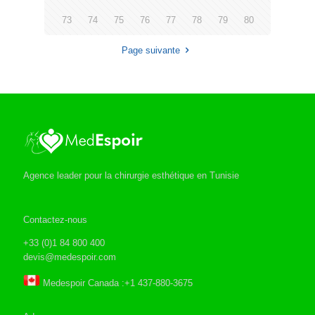
73
74
75
76
77
78
79
80
Page suivante
Agence leader pour la chirurgie esthétique en Tunisie
Contactez-nous
+33 (0)1 84 800 400
devis@medespoir.com
Medespoir Canada :+1 437-880-3675