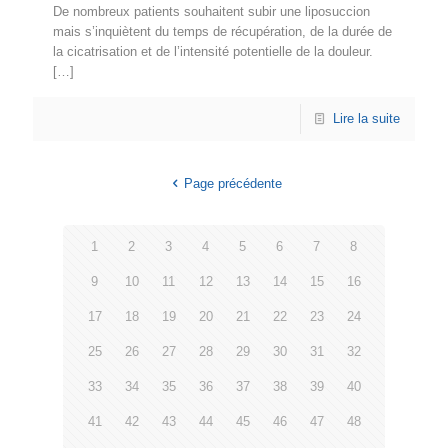
De nombreux patients souhaitent subir une liposuccion
mais s’inquiètent du temps de récupération, de la durée de
la cicatrisation et de l’intensité potentielle de la douleur.
[…]
Lire la suite
Page précédente
1
2
3
4
5
6
7
8
9
10
11
12
13
14
15
16
17
18
19
20
21
22
23
24
25
26
27
28
29
30
31
32
33
34
35
36
37
38
39
40
41
42
43
44
45
46
47
48